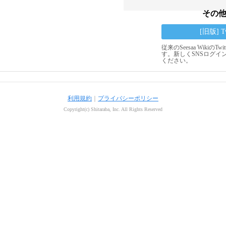
その
[旧版] 
従来のSeesaa Wikiの
す。新しくSNSログイ
ください。
利用規約
｜
プライバシーポリシー
Copyright(c) Shitaraba, Inc. All Rights Reserved