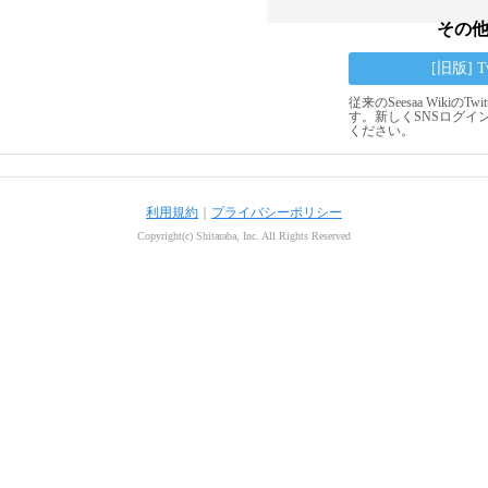
その
[旧版] 
従来のSeesaa Wikiの
す。新しくSNSログイ
ください。
利用規約
｜
プライバシーポリシー
Copyright(c) Shitaraba, Inc. All Rights Reserved