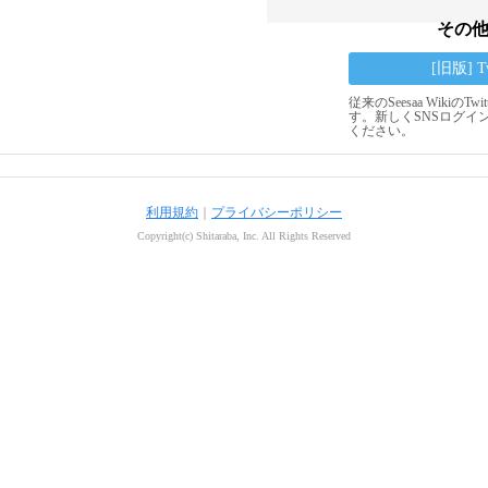
その
[旧版] 
従来のSeesaa Wikiの
す。新しくSNSログイ
ください。
利用規約
｜
プライバシーポリシー
Copyright(c) Shitaraba, Inc. All Rights Reserved